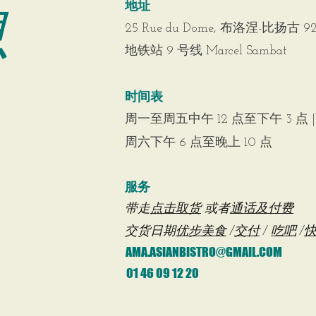
息
地址
25 Rue du Dome, 布洛涅-比扬古 92
地铁站 9 号线 Marcel Sambat
时间表
周一至周五中午 12 点至下午 3 点 |
周六下午 6 点至晚上 10 点
服务
带走
点击取货
或者
通话及付费
交货日期
优步美食
/
交付
/
吃吧
/
AMA.ASIANBISTRO@GMAIL.COM
01 46 09 12 20