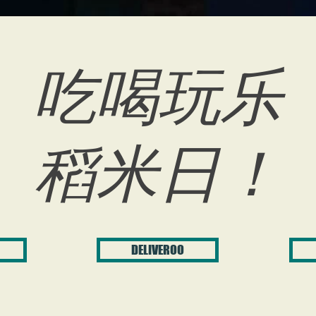
吃喝玩乐
稻米日！
DELIVEROO