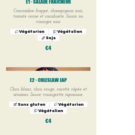
E1 - SALADE FRAÎCHEUR
Concombre frappé, champignon noir,
tomate cerise et cacahuète. Sauce au
vinaigre noir.
Végétarien
Végétalien
Soja
€4
E2 - COLESLAW JAP
Chou blanc, chou rouge, carotte râpée et
sésames. Sauce vinaigrette japonaise.
Sans gluten
Végétarien
Végétalien
€4