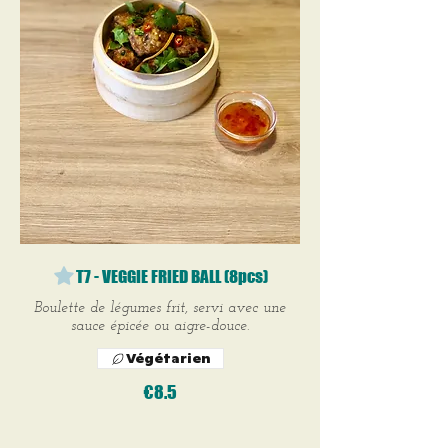
T7 - VEGGIE FRIED BALL (8pcs)
Boulette de légumes frit, servi avec une
sauce épicée ou aigre-douce.
Végétarien
€8.5