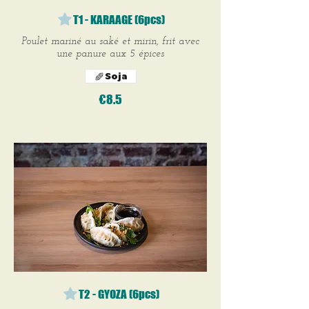
T1 - KARAAGE (6pcs)
Poulet mariné au saké et mirin, frit avec
une panure aux 5 épices
Soja
€8.5
T2 - GYOZA (6pcs)