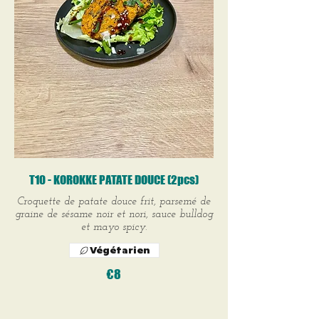
T10 - KOROKKE PATATE DOUCE (2pcs)
Croquette de patate douce frit, parsemé de
graine de sésame noir et nori, sauce bulldog
et mayo spicy.
Végétarien
€8