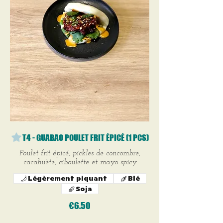
T4 - GUABAO POULET FRIT ÉPICÉ (1 PCS)
Poulet frit épicé, pickles de concombre,
cacahuète, ciboulette et mayo spicy
Légèrement piquant
Blé
Soja
€6.50