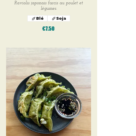
Raviolis japonais farcis au poulet et
légumes.
Blé
Soja
€7.50