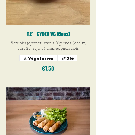
T2* - GYOZA VG (6pcs)
Raviolis japonais farcis légumes (choux,
carotte, soja et champignon noir.
Végétarien
Blé
€7.50