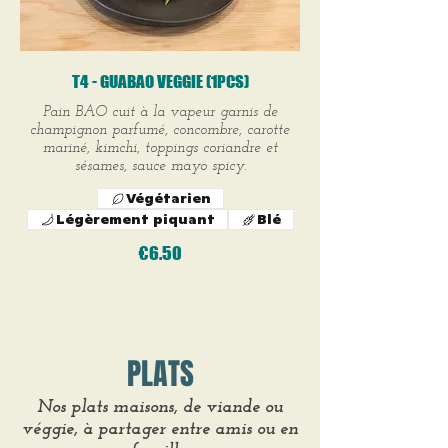
T4 - GUABAO VEGGIE (1PCS)
Pain BAO cuit à la vapeur garnis de
champignon parfumé, concombre, carotte
mariné, kimchi, toppings coriandre et
sésames, sauce mayo spicy.
Végétarien
Légèrement piquant
Blé
€6.50
PLATS
Nos plats maisons, de viande ou
véggie, à partager entre amis ou en