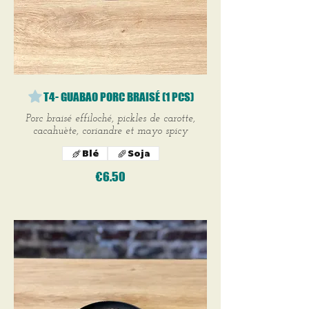
T4- GUABAO PORC BRAISÉ (1 PCS)
Porc braisé effiloché, pickles de carotte,
cacahuète, coriandre et mayo spicy
Blé
Soja
€6.50