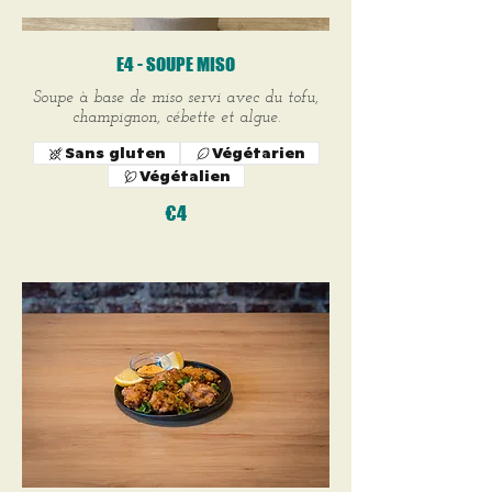
E4 - SOUPE MISO
Soupe à base de miso servi avec du tofu,
champignon, cébette et algue.
Sans gluten
Végétarien
Végétalien
€4