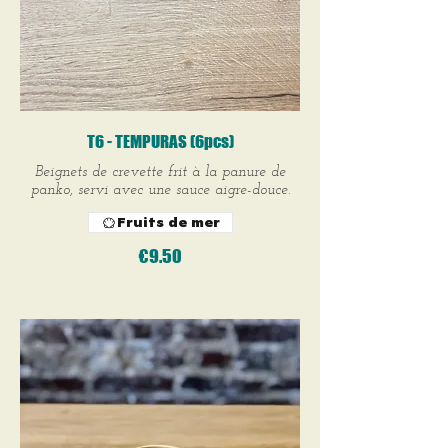
T6 - TEMPURAS (6pcs)
Beignets de crevette frit à la panure de
panko, servi avec une sauce aigre-douce.
Fruits de mer
€9.50