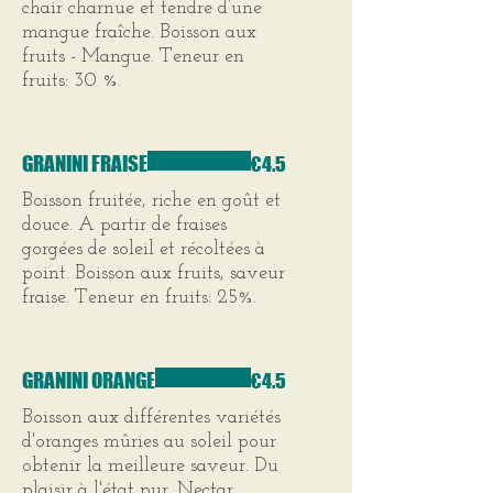
chair charnue et tendre d’une
mangue fraîche. Boisson aux
fruits - Mangue. Teneur en
fruits: 30 %.
GRANINI FRAISE
€4.5
Boisson fruitée, riche en goût et
douce. A partir de fraises
gorgées de soleil et récoltées à
point. Boisson aux fruits, saveur
fraise. Teneur en fruits: 25%.
GRANINI ORANGE
€4.5
Boisson aux différentes variétés
d'oranges mûries au soleil pour
obtenir la meilleure saveur. Du
plaisir à l'état pur. Nectar