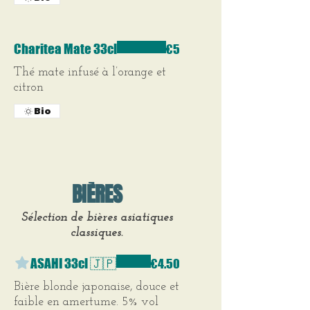
Charitea Mate 33cl
€5
Thé mate infusé à l’orange et
citron
Bio
BIÈRES
Sélection de bières asiatiques
classiques.
ASAHI 33cl 🇯🇵
€4.50
Bière blonde japonaise, douce et
faible en amertume. 5% vol