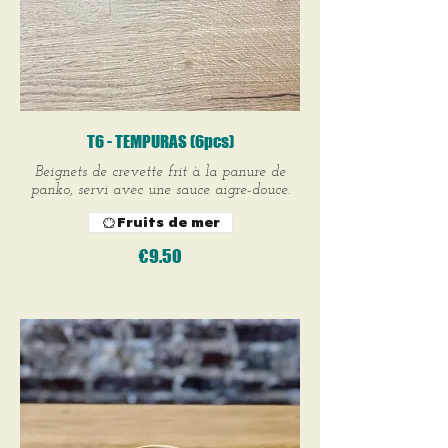
T6 - TEMPURAS (6pcs)
Beignets de crevette frit à la panure de
panko, servi avec une sauce aigre-douce.
Fruits de mer
€9.50