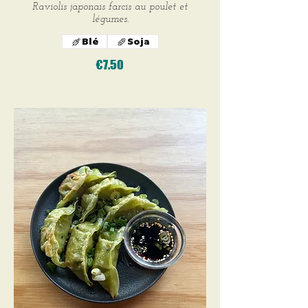
Raviolis japonais farcis au poulet et
légumes.
Blé
Soja
€7.50