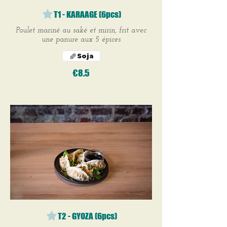
T1 - KARAAGE (6pcs)
Poulet mariné au saké et mirin, frit avec
une panure aux 5 épices
Soja
€8.5
T2 - GYOZA (6pcs)