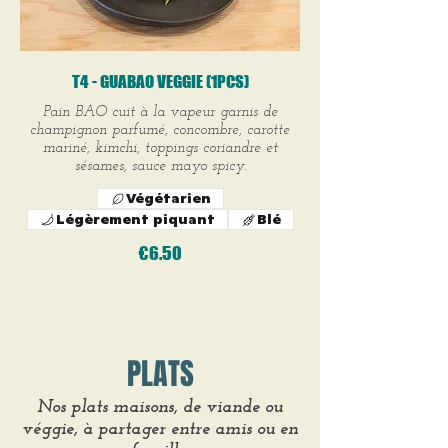
T4 - GUABAO VEGGIE (1PCS)
Pain BAO cuit à la vapeur garnis de
champignon parfumé, concombre, carotte
mariné, kimchi, toppings coriandre et
sésames, sauce mayo spicy.
Végétarien
Légèrement piquant
Blé
€6.50
PLATS
Nos plats maisons, de viande ou
véggie, à partager entre amis ou en