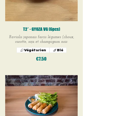
T2* - GYOZA VG (6pcs)
Raviolis japonais farcis légumes (choux,
carotte, soja et champignon noir.
Végétarien
Blé
€7.50