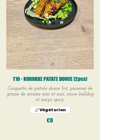
T10 - KOROKKE PATATE DOUCE (2pcs)
Croquette de patate douce frit, parsemé de
graine de sésame noir et nori, sauce bulldog
et mayo spicy.
Végétarien
€8