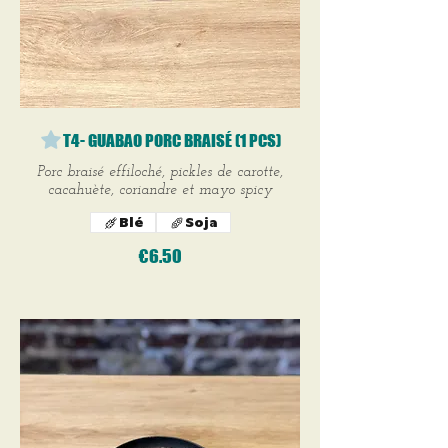
T4- GUABAO PORC BRAISÉ (1 PCS)
Porc braisé effiloché, pickles de carotte,
cacahuète, coriandre et mayo spicy
Blé
Soja
€6.50