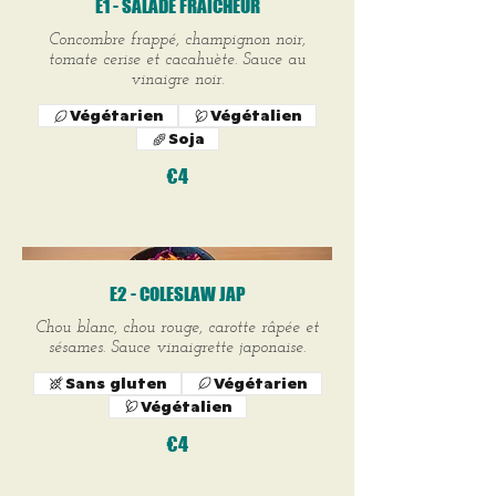
E1 - SALADE FRAÎCHEUR
Concombre frappé, champignon noir,
tomate cerise et cacahuète. Sauce au
vinaigre noir.
Végétarien
Végétalien
Soja
€4
E2 - COLESLAW JAP
Chou blanc, chou rouge, carotte râpée et
sésames. Sauce vinaigrette japonaise.
Sans gluten
Végétarien
Végétalien
€4