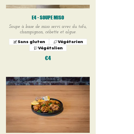
E4 - SOUPE MISO
Soupe à base de miso servi avec du tofu,
champignon, cébette et algue.
Sans gluten
Végétarien
Végétalien
€4