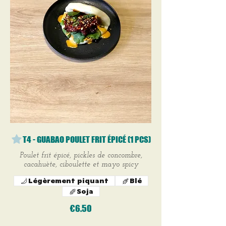
T4 - GUABAO POULET FRIT ÉPICÉ (1 PCS)
Poulet frit épicé, pickles de concombre,
cacahuète, ciboulette et mayo spicy
Légèrement piquant
Blé
Soja
€6.50