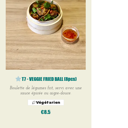
T7 - VEGGIE FRIED BALL (8pcs)
Boulette de légumes frit, servi avec une
sauce épicée ou aigre-douce.
Végétarien
€8.5