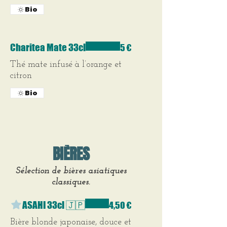
Bio
Charitea Mate 33cl
5 €
Thé mate infusé à l’orange et
citron
Bio
BIÈRES
Sélection de bières asiatiques
classiques.
ASAHI 33cl 🇯🇵
4,50 €
Bière blonde japonaise, douce et