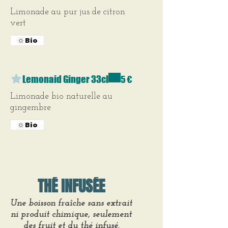
Limonade au pur jus de citron
vert
Bio
Lemonaid Ginger 33cl
5 €
Limonade bio naturelle au
gingembre
Bio
THÉ INFUSÉE
Une boisson fraîche sans extrait
ni produit chimique, seulement
des fruit et du thé infusé.