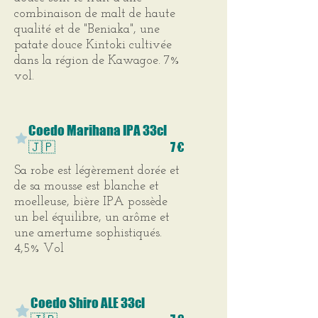
combinaison de malt de haute
qualité et de "Beniaka", une
patate douce Kintoki cultivée
dans la région de Kawagoe. 7%
vol.
Coedo Marihana IPA 33cl
🇯🇵
7 €
Sa robe est légèrement dorée et
de sa mousse est blanche et
moelleuse, bière IPA possède
un bel équilibre, un arôme et
une amertume sophistiqués.
4,5% Vol
Coedo Shiro ALE 33cl